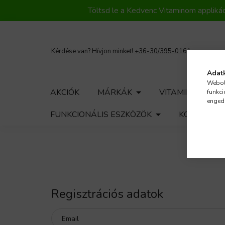
Töltsd le a Kedvenc Vitaminom applikác
Kérdése van? Hívjon minket!
+36-30/395-0161
Adatk
Webol
AKCIÓK
MÁRKÁK
VITAMINOK
funkci
engedé
FUNKCIONÁLIS ESZKÖZÖK
KOZMETIK
Regisztrációs adatok
Email