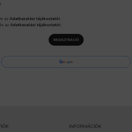
l.
om az
Adatkezelési tájékoztató
t.
 és az
Adatkezelési tájékoztató
t.
REGISZTRÁCIÓ
o
o
g
l
e
FIÓK
INFORMÁCIÓK