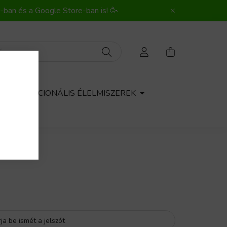
-ban és a Google Store-ban is! 🥳
ű
FUNKCIONÁLIS ÉLELMISZEREK
A
rja be ismét a jelszót