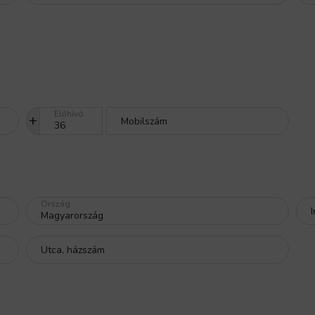
Előhívó
+
Mobilszám
Ország
Utca, házszám