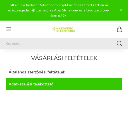
Töltsd le a Kedvenc Vitaminom applikációt és tartsd kézben az
egészségedet! 🤩 Elérhető az App Store-ban és a Google Store-
ban is! 🥳
VÁSÁRLÁSI FELTÉTELEK
Általános szerződési feltételek
Adatkezelési tájékoztató